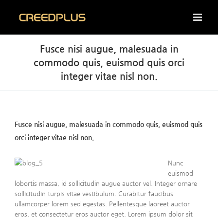
Skip
to
content
Fusce nisi augue, malesuada in
commodo quis, euismod quis orci
integer vitae nisl non.
Fusce nisi augue, malesuada in commodo quis, euismod quis
orci integer vitae nisl non.
Nunc
euismod
lobortis massa, id sollicitudin augue auctor vel. Integer ornare
sollicitudin turpis vitae vestibulum. Curabitur faucibus
ullamcorper lorem sed egestas. Pellentesque laoreet auctor
eros, et consectetur eros auctor eget. Lorem ipsum dolor sit